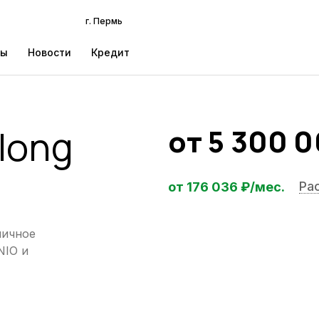
г. Пермь
ты
Новости
Кредит
-long
от
5 300 
Ра
от
176 036
₽/мес.
ничное
NIO и