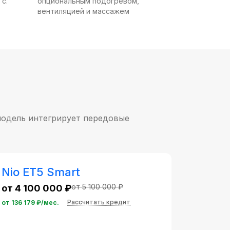
 с.
опциональным подогревом,
вентиляцией и массажем
модель интегрирует передовые
Nio ET5 Smart
от 5 100 000 ₽
от 4 100 000 ₽
Рассчитать кредит
от
136 179
₽/мес.