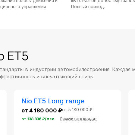
ржания полосы движения и
кВт). Разгон до 100 км/ч за 4,3
ционного управления
Полный привод.
o ET5
тандарты в индустрии автомобилестроения. Каждая 
ффективность и впечатляющий стиль.
Nio ET5 Long range
от 5 180 000 ₽
от 4 180 000 ₽
Рассчитать кредит
от
138 836
₽/мес.