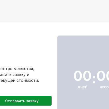
быстро меняются,
00
0
:
авить заявку и
текущей стоимости.
дней
часо
Отправить заявку