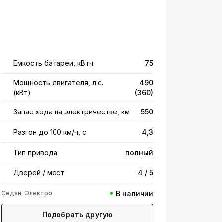
Емкость батареи, кВтч
75
Мощность двигателя, л.с.
490
(кВт)
(360)
Запас хода на электричестве, км
550
Разгон до 100 км/ч, с
4,3
Тип привода
полный
Дверей / мест
4 / 5
Седан, Электро
В наличии
Подобрать другую