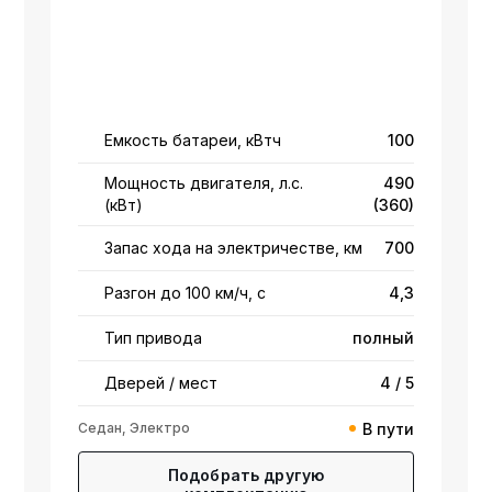
Емкость батареи, кВтч
100
Мощность двигателя, л.с.
490
(кВт)
(360)
Запас хода на электричестве, км
700
Разгон до 100 км/ч, с
4,3
Тип привода
полный
Дверей / мест
4 / 5
Седан, Электро
В пути
Подобрать другую