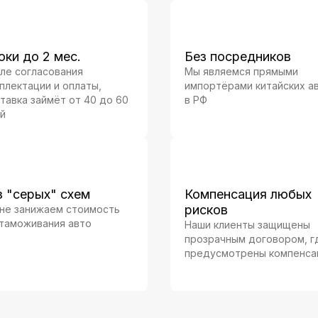
оки до 2 мес.
Без посредников
ле согласования
Мы являемся прямыми
плектации и оплаты,
импортёрами китайских а
тавка займёт от 40 до 60
в РФ
й
з "серых" схем
Компенсация любых
рисков
не занижаем стоимость
таможивания авто
Наши клиенты защищены
прозрачным договором, г
предусмотрены компенса