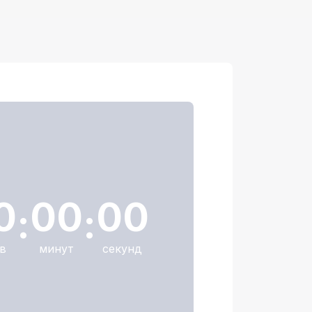
0
00
00
:
:
в
минут
секунд